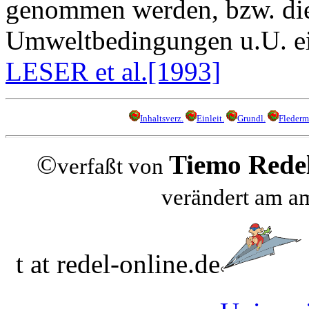
genommen werden, bzw. die
Umweltbedingungen u.U. ein
LESER et al.[1993]
Inhaltsverz.
Einleit.
Grundl.
Flederm
©
Tiemo Rede
verfaßt von
verändert am 
t at redel-online.de