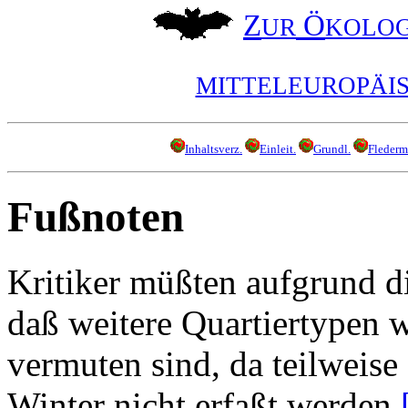
Z
Ö
UR
KOLOG
MITTELEUROPÄI
Inhaltsverz.
Einleit.
Grundl.
Flederm
Fußnoten
Kritiker müßten aufgrund d
daß weitere Quartiertypen w
vermuten sind, da teilwei
Winter nicht erfaßt werden