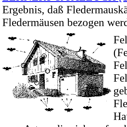
Ergebnis, daß Fledermauskä
Fledermäusen bezogen werd
Fe
(F
Fe
Fel
ge
Fl
Ha