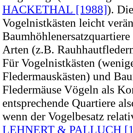
HACKETHAL [1988]
). Di
Vogelnistkästen leicht verä
Baumhöhlenersatzquartiere
Arten (z.B. Rauhhautflederm
Für Vogelnistkästen (wenige
Fledermauskästen) und Bau
Fledermäuse Vögeln als Kon
entsprechende Quartiere al
wenn der Vogelbesatz relati
LEHNERT & PALLUCH [1