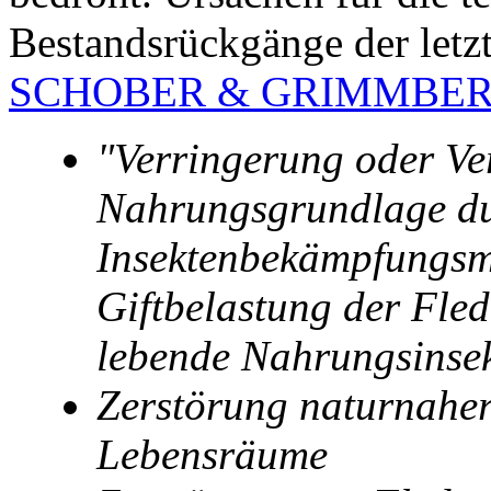
Bestandsrückgänge der letz
SCHOBER & GRIMMBERG
"
Verringerung
oder Ve
Nahrungsgrundlage du
Insektenbekämpfungsmit
Giftbelastung der Fle
lebende Nahrungsinse
Zerstörung naturnahe
Lebensräume